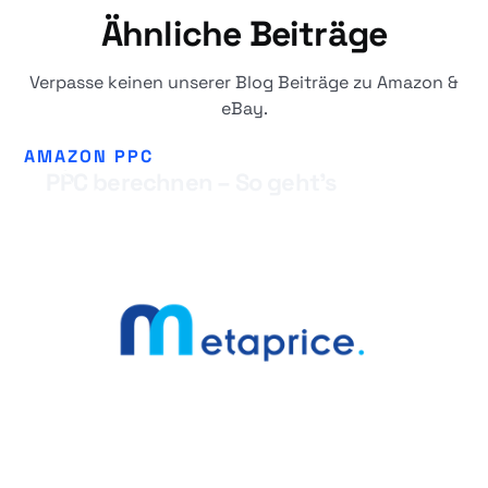
Ähnliche Beiträge
Verpasse keinen unserer Blog Beiträge zu Amazon &
eBay.
October
15, 2025
Optimaler ROAS & ACoS für Amazon
AMAZON PPC
PPC berechnen – So geht’s
Metaprice Team