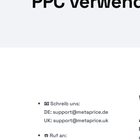
PPC verwen
​📧
Schreib uns:
DE: support@metaprice.de
UK: support@metaprice.uk
☎️ Ruf an: