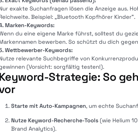
3. Exact Keywords (Genau passend):
Nur exakte Suchanfragen lösen die Anzeige aus. Ho
Reichweite. Beispiel: „Bluetooth Kopfhörer Kinder“.
4. Marken-Keywords:
Wenn du eine eigene Marke führst, solltest du gez
Markennamen bewerben. So schützt du dich gegen
5. Wettbewerber-Keywords:
Nutze relevante Suchbegriffe von Konkurrenzproduk
gewinnen (Vorsicht: sorgfältig testen!).
Keyword-Strategie: So geh
vor
Starte mit Auto-Kampagnen
, um echte Suchanf
Nutze Keyword-Recherche-Tools
(wie Helium 10
Brand Analytics).