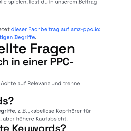
e spielen, liest du in unserem Beitrag
ietet
dieser Fachbeitrag auf amz-ppc.io:
tigen Begriffe
.
ellte Fragen
ch in einer PPC-
Achte auf Relevanz und trenne
ds?
griffe
, z. B. „kabellose Kopfhörer für
c, aber höhere Kaufabsicht.
ante Keywords?