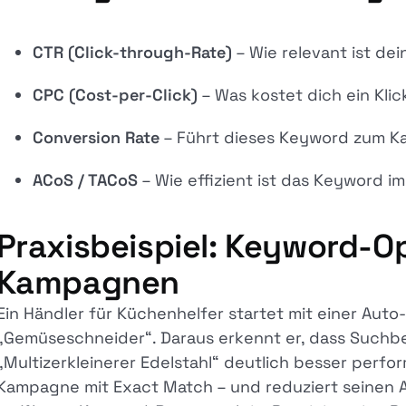
CTR (Click-through-Rate)
– Wie relevant ist de
CPC (Cost-per-Click)
– Was kostet dich ein Kli
Conversion Rate
– Führt dieses Keyword zum K
ACoS / TACoS
– Wie effizient ist das Keyword i
Praxisbeispiel: Keyword-O
Kampagnen
Ein Händler für Küchenhelfer startet mit einer Au
„Gemüseschneider“. Daraus erkennt er, dass Suchbe
„Multizerkleinerer Edelstahl“ deutlich besser perfor
Kampagne mit Exact Match – und reduziert seinen A