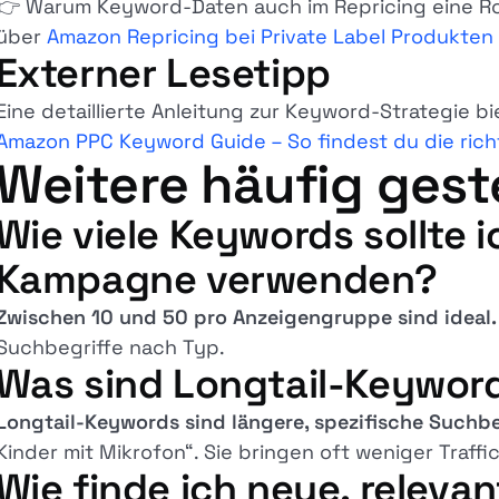
👉 Warum Keyword-Daten auch im Repricing eine Roll
über
Amazon Repricing bei Private Label Produkten
Externer Lesetipp
Eine detaillierte Anleitung zur Keyword-Strategie b
Amazon PPC Keyword Guide – So findest du die rich
Weitere häufig gest
Wie viele Keywords sollte i
Kampagne verwenden?
Zwischen 10 und 50 pro Anzeigengruppe sind ideal.
Suchbegriffe nach Typ.
Was sind Longtail-Keywor
Longtail-Keywords sind längere, spezifische Suchbe
Kinder mit Mikrofon“. Sie bringen oft weniger Traffi
Wie finde ich neue, relev