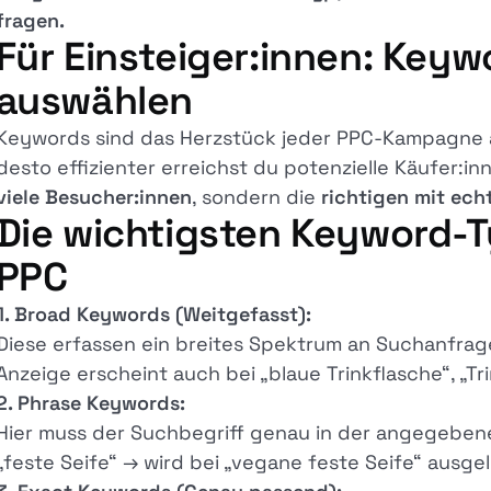
fragen.
Für Einsteiger:innen: Keyw
auswählen
Keywords sind das Herzstück jeder PPC-Kampagne a
desto effizienter erreichst du potenzielle Käufer:inne
viele Besucher:innen
, sondern die
richtigen mit ech
Die wichtigsten Keyword-
PPC
1. Broad Keywords (Weitgefasst):
Diese erfassen ein breites Spektrum an Suchanfragen
Anzeige erscheint auch bei „blaue Trinkflasche“, „Tri
2. Phrase Keywords:
Hier muss der Suchbegriff genau in der angegebenen
„feste Seife“ → wird bei „vegane feste Seife“ ausgelös