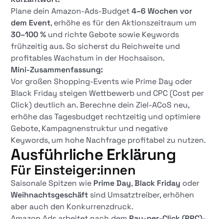
Plane dein Amazon-Ads-Budget
4–6 Wochen vor
dem Event
, erhöhe es für den Aktionszeitraum um
30–100 %
und richte Gebote sowie Keywords
frühzeitig aus. So sicherst du Reichweite und
profitables Wachstum in der Hochsaison.
Mini-Zusammenfassung:
Vor großen Shopping-Events wie Prime Day oder
Black Friday steigen Wettbewerb und CPC (Cost per
Click) deutlich an. Berechne dein Ziel-ACoS neu,
erhöhe das Tagesbudget rechtzeitig und optimiere
Gebote, Kampagnenstruktur und negative
Keywords, um hohe Nachfrage profitabel zu nutzen.
Ausführliche Erklärung
Für Einsteiger:innen
Saisonale Spitzen wie
Prime Day
,
Black Friday
oder
Weihnachtsgeschäft
sind Umsatztreiber, erhöhen
aber auch den Konkurrenzdruck.
Amazon Ads arbeitet nach dem
Pay-per-Click (PPC)
-